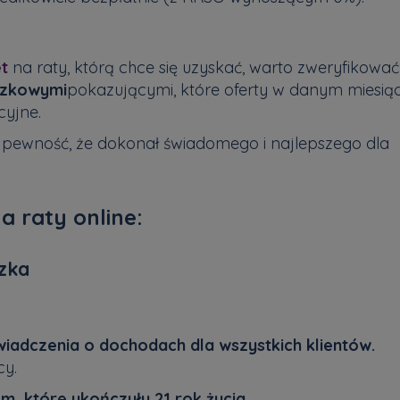
et
na raty, którą chce się uzyskać, warto zweryfikować
czkowymi
pokazującymi, które oferty w danym miesią
cyjne.
 pewność, że dokonał świadomego i najlepszego dla
a raty online:
czka
wiadczenia o dochodach dla wszystkich klientów.
cy.
m, które ukończyły 21 rok życia.