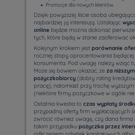
Promocje dla nowych klientów.
Dzięki powyższej liście osoba ubiegając
najbardziej ją interesują. Ustalając
wyso
online
będzie można dokonać pierwszego
tych, które będą w stanie zaoferować o
Kolejnym krokiem jest
porównanie ofe
rocznej stopy oprocentowania będące
konsumenta. Pod uwagę należy wziąć tu
Może się bowiem okazać, że
za niższym
pożyczkobiorcy
(dobry rating kredyto
pracę), natomiast przy trochę wyższym
(niektóre firmy pożyczkowe w ogóle nie
Ostatnia kwestia to
czas wypłaty środ
przypadną oferty firm wypłacających śr
zwrócić również uwagę, czy dana firm
takim przypadku
pożyczka przez inter
odliczeniem odsetek kapitałowych albo