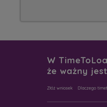
W TimeToLoan
że ważny jest
Złóż wniosek
Dlaczego time