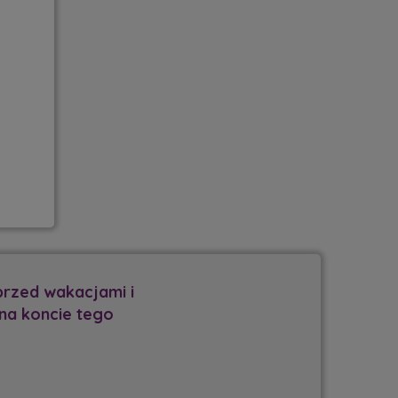
częście w TimeToLoan
 remont domu.