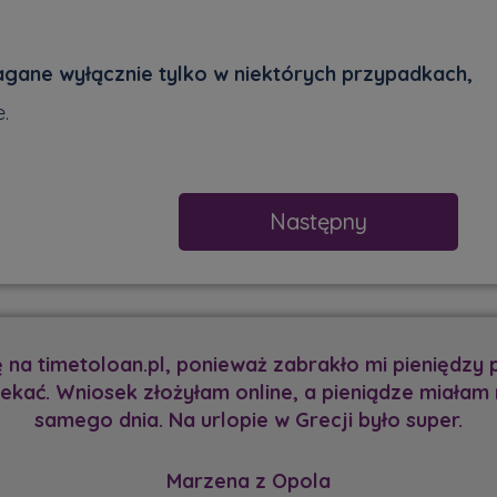
gane wyłącznie tylko w niektórych przypadkach,
.
Następny
am kredytu w banku z powodu zapisu w BIK. Na sz
zymałam brakujące 10 000 zł i zrobiliśmy z mężem
Milena z Krakowa