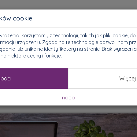
Złóż wniosek
Dlaczego timetoloan?
Wygod
ików cookie
rażenia, korzystamy z technologii, takich jak pliki cookie, 
rmacji urządzeniu. Zgoda na te technologie pozwoli nam prz
sy
Oszczędzanie
Rankingi
BIK
ania lub unikalne identyfikatory na stronie. Brak wyrażeni
a niektóre cechy i funkcje.
Wszystkie
goda
Więcej
RODO