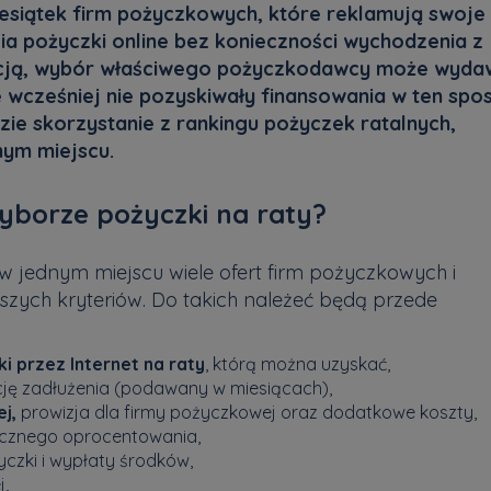
iesiątek firm pożyczkowych, które reklamują swoje
ia pożyczki online bez konieczności wychodzenia z
ncją, wybór właściwego pożyczkodawcy może wyda
e wcześniej nie pozyskiwały finansowania w ten spo
e skorzystanie z rankingu pożyczek ratalnych,
nym miejscu.
yborze pożyczki na raty?
 jednym miejscu wiele ofert firm pożyczkowych i
zych kryteriów. Do takich należeć będą przede
 przez Internet na raty
, którą można uzyskać,
cję zadłużenia (podawany w miesiącach),
j,
prowizja dla firmy pożyczkowej oraz dodatkowe koszty,
rocznego oprocentowania,
yczki i wypłaty środków,
j,