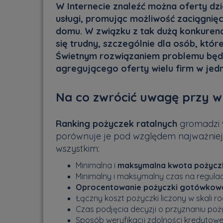
W Internecie znaleźć można oferty dz
usługi, promując możliwość zaciągnięc
domu. W związku z tak dużą konkure
się trudny, szczególnie dla osób, któr
Świetnym rozwiązaniem problemu będzi
agregującego oferty wielu firm w jed
Na co zwrócić uwagę przy w
Ranking pożyczek ratalnych
gromadzi w
porównuje je pod względem najważniejs
wszystkim:
Minimalna i
maksymalna kwota pożyczki
Minimalny i maksymalny czas na regula
Oprocentowanie pożyczki gotówkowe
Łączny koszt pożyczki liczony w skali 
Czas podjęcia decyzji o przyznaniu poż
Sposób weryfikacji zdolności kredytowe