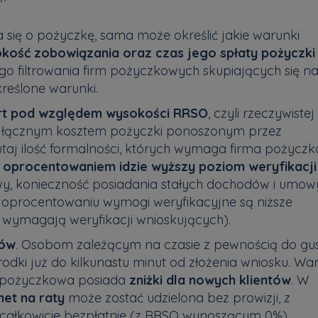
a się o pożyczkę, sama może określić jakie warunki
kość zobowiązania oraz czas jego spłaty pożyczki
 filtrowania firm pożyczkowych skupiających się n
kreślone warunki.
rt pod względem wysokości RRSO
, czyli rzeczywistej
j łącznym kosztem pożyczki ponoszonym przez
taj ilość formalności, których wymaga firma pożyczk
 oprocentowaniem idzie wyższy poziom weryfikacji
wy, konieczność posiadania stałych dochodów i umow
 oprocentowaniu wymogi weryfikacyjne są niższe
 wymagają weryfikacji wnioskujących).
ków
. Osobom zależącym na czasie z pewnością do gu
odki już do kilkunastu minut od złożenia wniosku. Wa
a pożyczkowa posiada
zniżki dla nowych klientów
. W
net na raty
może zostać udzielona bez prowizji, z
 całkowicie bezpłatnie (z RRSO wynoszącym 0%).