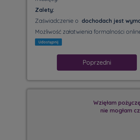
Zalety:
Zaświadczenie o
dochodach jest wyma
Możliwość załatwienia formalności online
Udostępnij
Poprzedni
abrakło mi pieniędzy przed wakacjami i
Nie dostał
, a pieniądze miałam na koncie tego
otr
Grecji było super.
pola