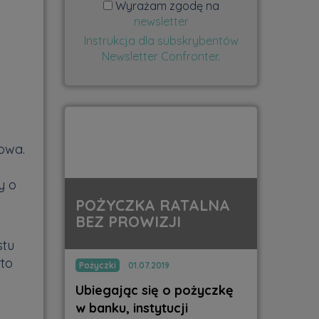
Wyrażam zgodę na
newsletter
Instrukcja dla subskrybentów
Newsletter Confronter.
a
owa.
y o
POŻYCZKA RATALNA
BEZ PROWIZJI
stu
rto
Pożyczki
01.07.2019
Ubiegając się o pożyczkę
w banku, instytucji