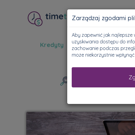
Zarządzaj zgodami pl
Aby zapewnić jak najlepsze w
uzyskiwania dostępu do info
Kredyty
Pożyczki
New
zachowanie podczas przegląd
może niekorzystnie wpłynąć n
Z