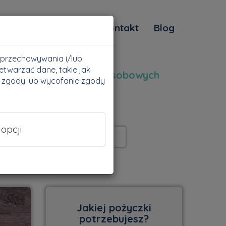
ne raty
Pytania
Kontakt
Blog
do przechowywania i/lub
etwarzać dane, takie jak
Ochrona Danych Osobowych
a zgody lub wycofanie zgody
 opcji
Jakiej pożyczki
potrzebujesz?