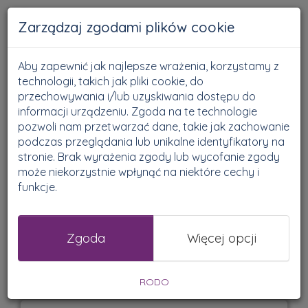
Zarządzaj zgodami plików cookie
Zakładka Pytania nie
Aby zapewnić jak najlepsze wrażenia, korzystamy z
technologii, takich jak pliki cookie, do
rozwiała wszystkich
przechowywania i/lub uzyskiwania dostępu do
informacji urządzeniu. Zgoda na te technologie
Twoich wątpliwości?
pozwoli nam przetwarzać dane, takie jak zachowanie
podczas przeglądania lub unikalne identyfikatory na
stronie. Brak wyrażenia zgody lub wycofanie zgody
Skorzystaj z formularza
może niekorzystnie wpłynąć na niektóre cechy i
funkcje.
kontaktowego.
Postaramy się odpowiedzieć
Zgoda
Więcej opcji
na Twoje pytanie w ciągu 48h!
RODO