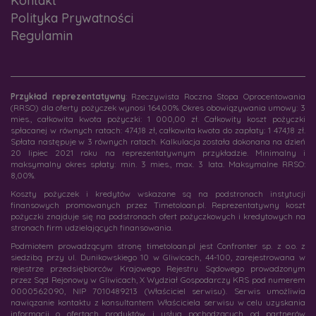
Kontakt
Polityka Prywatności
Regulamin
Przykład reprezentatywny
: Rzeczywista Roczna Stopa Oprocentowania
(RRSO) dla oferty pożyczek wynosi 164,00%. Okres obowiązywania umowy: 3
mies., całkowita kwota pożyczki: 1 000,00 zł. Całkowity koszt pożyczki
spłacanej w równych ratach: 474,18 zł, całkowita kwota do zapłaty: 1 474,18 zł.
Spłata następuje w 3 równych ratach. Kalkulacja została dokonana na dzień
20 lipiec 2021 roku na reprezentatywnym przykładzie. Minimalny i
maksymalny okres spłaty: min. 3 mies., max. 3 lata. Maksymalne RRSO:
8,00%.
Koszty pożyczek i kredytów wskazane są na podstronach instytucji
finansowych promowanych przez Timetoloan.pl. Reprezentatywny koszt
pożyczki znajduje się na podstronach ofert pożyczkowych i kredytowych na
stronach firm udzielających finansowania.
Podmiotem prowadzącym stronę timetoloan.pl jest Confronter sp. z o.o. z
siedzibą przy ul. Dunikowskiego 10 w Gliwicach, 44-100, zarejestrowana w
rejestrze przedsiębiorców Krajowego Rejestru Sądowego prowadzonym
przez Sąd Rejonowy w Gliwicach, X Wydział Gospodarczy KRS pod numerem
0000562090, NIP 7010489213 (Właściciel serwisu). Serwis umożliwia
nawiązanie kontaktu z konsultantem Właściciela serwisu w celu uzyskania
informacji o ofertach produktów i usług pochodzących od partnerów