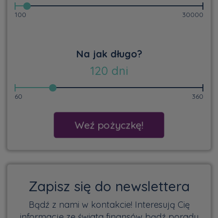
100
30000
Na jak długo?
120
dni
60
360
Weź pożyczkę!
Zapisz się do newslettera
Bądź z nami w kontakcie! Interesują Cię
informacje ze świata finansów bądź porady