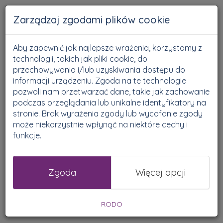
Zarządzaj zgodami plików cookie
Aby zapewnić jak najlepsze wrażenia, korzystamy z
Kredyty
Pożyczki
Newsy
technologii, takich jak pliki cookie, do
przechowywania i/lub uzyskiwania dostępu do
Oszczędzanie
Rankingi
informacji urządzeniu. Zgoda na te technologie
pozwoli nam przetwarzać dane, takie jak zachowanie
podczas przeglądania lub unikalne identyfikatory na
BIK
stronie. Brak wyrażenia zgody lub wycofanie zgody
może niekorzystnie wpłynąć na niektóre cechy i
Ochrona Danych Osobowych
funkcje.
Wszystkie
Zgoda
Więcej opcji
RODO