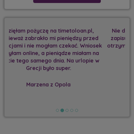
Nie dostałam kredytu w banku z powodu
zapisu w BIK. Na szczęście w TimeToLoan
otrzymałam brakujące 10 000 zł i zrobiliśmy
z mężem remont domu.
Milena z Krakowa