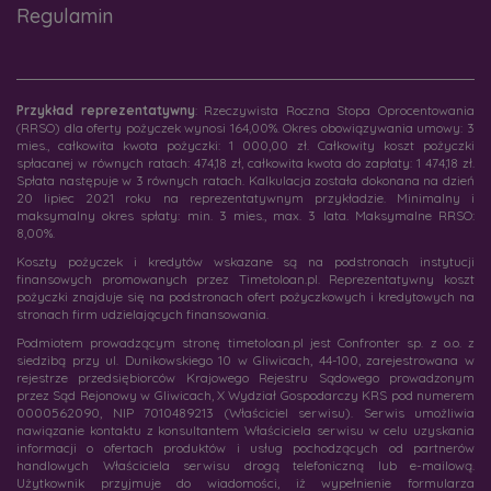
Regulamin
Przykład reprezentatywny
: Rzeczywista Roczna Stopa Oprocentowania
(RRSO) dla oferty pożyczek wynosi 164,00%. Okres obowiązywania umowy: 3
mies., całkowita kwota pożyczki: 1 000,00 zł. Całkowity koszt pożyczki
spłacanej w równych ratach: 474,18 zł, całkowita kwota do zapłaty: 1 474,18 zł.
Spłata następuje w 3 równych ratach. Kalkulacja została dokonana na dzień
20 lipiec 2021 roku na reprezentatywnym przykładzie. Minimalny i
maksymalny okres spłaty: min. 3 mies., max. 3 lata. Maksymalne RRSO:
8,00%.
Koszty pożyczek i kredytów wskazane są na podstronach instytucji
finansowych promowanych przez Timetoloan.pl. Reprezentatywny koszt
pożyczki znajduje się na podstronach ofert pożyczkowych i kredytowych na
stronach firm udzielających finansowania.
Podmiotem prowadzącym stronę timetoloan.pl jest Confronter sp. z o.o. z
siedzibą przy ul. Dunikowskiego 10 w Gliwicach, 44-100, zarejestrowana w
rejestrze przedsiębiorców Krajowego Rejestru Sądowego prowadzonym
przez Sąd Rejonowy w Gliwicach, X Wydział Gospodarczy KRS pod numerem
0000562090, NIP 7010489213 (Właściciel serwisu). Serwis umożliwia
nawiązanie kontaktu z konsultantem Właściciela serwisu w celu uzyskania
informacji o ofertach produktów i usług pochodzących od partnerów
handlowych Właściciela serwisu drogą telefoniczną lub e-mailową.
Użytkownik przyjmuje do wiadomości, iż wypełnienie formularza