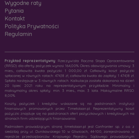
Wygodne raty
Pytania
Kontakt
Polityka Prywatności
Regulamin
Przykład reprezentatywny
: Rzeczywista Roczna Stopa Oprocentowania
(RRSO) dla oferty pożyczek wynosi 164,00%. Okres obowiązywania umowy: 3
mies., całkowita kwota pożyczki: 1 000,00 zł. Całkowity koszt pożyczki
spłacanej w równych ratach: 474,18 zł, całkowita kwota do zapłaty: 1 474,18 zł.
Spłata następuje w 3 równych ratach. Kalkulacja została dokonana na dzień
20 lipiec 2021 roku na reprezentatywnym przykładzie. Minimalny i
maksymalny okres spłaty: min. 3 mies., max. 3 lata. Maksymalne RRSO:
8,00%.
Koszty pożyczek i kredytów wskazane są na podstronach instytucji
finansowych promowanych przez Timetoloan.pl. Reprezentatywny koszt
pożyczki znajduje się na podstronach ofert pożyczkowych i kredytowych na
stronach firm udzielających finansowania.
Podmiotem prowadzącym stronę timetoloan.pl jest Confronter sp. z o.o. z
siedzibą przy ul. Dunikowskiego 10 w Gliwicach, 44-100, zarejestrowana w
rejestrze przedsiębiorców Krajowego Rejestru Sądowego prowadzonym