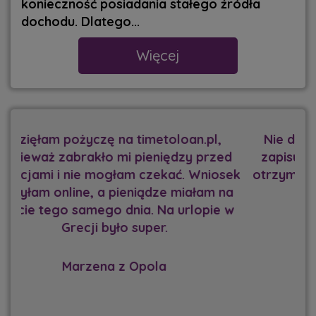
konieczność posiadania stałego źródła
dochodu. Dlatego...
Więcej
Nie dostałam kredytu w banku z powodu
zapisu w BIK. Na szczęście w TimeToLoan
otrzymałam brakujące 10 000 zł i zrobiliśmy
z mężem remont domu.
Milena z Krakowa