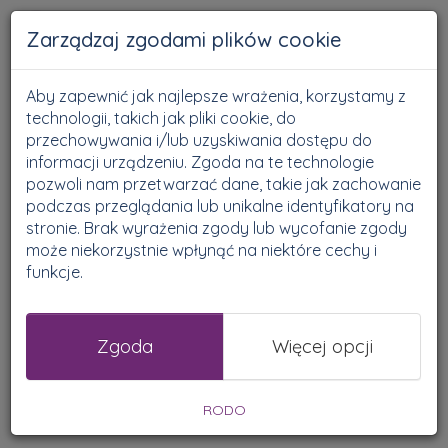
Zarządzaj zgodami plików cookie
Aby zapewnić jak najlepsze wrażenia, korzystamy z
Kredyty
Pożyczki
Newsy
technologii, takich jak pliki cookie, do
przechowywania i/lub uzyskiwania dostępu do
Oszczędzanie
Rankingi
informacji urządzeniu. Zgoda na te technologie
pozwoli nam przetwarzać dane, takie jak zachowanie
podczas przeglądania lub unikalne identyfikatory na
BIK
stronie. Brak wyrażenia zgody lub wycofanie zgody
może niekorzystnie wpłynąć na niektóre cechy i
Ochrona Danych Osobowych
funkcje.
Wszystkie
Zgoda
Więcej opcji
RODO